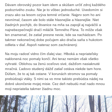
Dávam obrovský pozor kam idem a skúšam určiť zdroj každého
podozrivého zvuku. Nie je to vôbec jednoduché. Uvedomím si
zrazu ako sa lesom ozýva temné vrčanie. Najprv som ho ani
nevnímal, časom ale bolo stále hlasnejšie a hlasnejšie. Niet
žiadných pochýb, do štvanice na mňa sa zapojil aj najväčší a
najnebezpečnejší dračí miláčik Temného Pána. To môže však
len znamenať, že zatiaľ presne nevie, kde sa nachádzam. Po
takmer nekonečnej dobe počujem ako dračia saňa s hukotom
odlieta v diaľ. Aspoň nateraz som zachránený.
Na moju radosť vidno čím ďalej viac. Hlboká a nepriateľsky
naklonená noc pomaly končí. Ani teraz nemám však všetko
vyhraté. Oblohou sa ženú oceľovo sivé, dažďom nasiaknuté
mračná. Ľadovo studený dážď zatiaľ ostáva niekde tam hore.
Dúfam, že to aj tak ostane. V korunách stromov sa pomaly
prebúdzajú vtáky. S nimi sa vo mne takisto prebúdza nádej na
dobré ukončenie mojej misie. Cez deň nebudú mať nado mnou
moji nepriatelia takmer žiadnu moc.