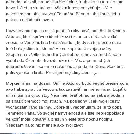
náhodou aj stali, prebehli určite úplne, inak ako sa teraz o tom
hovorí. Jednu skutočnosť však nik nespochybňuje – Vec
nakoniec pomohla uväzniť Temného Pána a tak ukončit jeho
pokus o ovládnutie sveta.
Pozvoľný nástup zla si nik po dlhé roky nevšimol. Boli to Onin a
Aktorod, ktorí správne identifikovali znamenia. Na ich veľké
zdesenie Vec zmizla a bolo záhadou, kedy sa to presne stalo.
Isté bolo jedine to, kto má v tom zapletené svoje pazúry.
Skupina na všetko odhodlaných dobrodruhov sa pred časom
vydala do Čierneho hvozdu ukoristiť Vec a po mnohých
dobrodružstvách sa im to nakoniec aj podarilo. Cena však bola
príliš vysoká a krutá. Prežil jeden jediný člen – ja.
Môj cieľ mám na dosah. Onin a Aktorod budú vedieť presne čo a
ako treba spraviť s Vecou a tak zastaviť Temného Pána. Dôjsť k
nim musím stoj čo stoj. Nesmiem brať ohľad na seba a budem
sa snažiť premôcť môj strach. Na posledný úsek mojej cesty
vychádzam ráno za tmy. Dobre si uvedomujem, že je to doba
Temného Pána. Vo svojej namyslenosti ale iste nepredpokladá
veľkosť mojej odvahy a presun v ešte túto nočnú hodinu.
Vsádzam na to nič menšie ako svoj život.