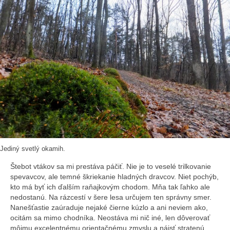
Jediný svetlý okamih.
Štebot vtákov sa mi prestáva páčiť. Nie je to veselé trilkovanie
spevavcov, ale temné škriekanie hladných dravcov. Niet pochýb,
kto má byť ich ďalším raňajkovým chodom. Mňa tak ľahko ale
nedostanú. Na rázcestí v šere lesa určujem ten správny smer.
Nanešťastie zaúraduje nejaké čierne kúzlo a ani neviem ako,
ocitám sa mimo chodníka. Neostáva mi nič iné, len dôverovať
môjmu excelentnému orientačnému zmyslu a nájsť stratenú