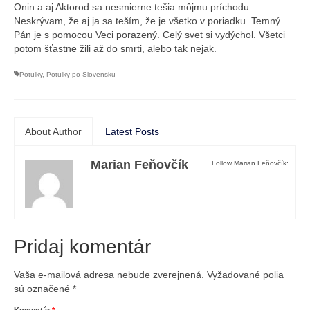
Onin a aj Aktorod sa nesmierne tešia môjmu príchodu.
Neskrývam, že aj ja sa teším, že je všetko v poriadku. Temný
Pán je s pomocou Veci porazený. Celý svet si vydýchol. Všetci
potom šťastne žili až do smrti, alebo tak nejak.
Potulky
,
Potulky po Slovensku
About Author
Latest Posts
Marian Feňovčík
Follow Marian Feňovčík:
Pridaj komentár
Vaša e-mailová adresa nebude zverejnená.
Vyžadované polia
sú označené
*
Komentár
*