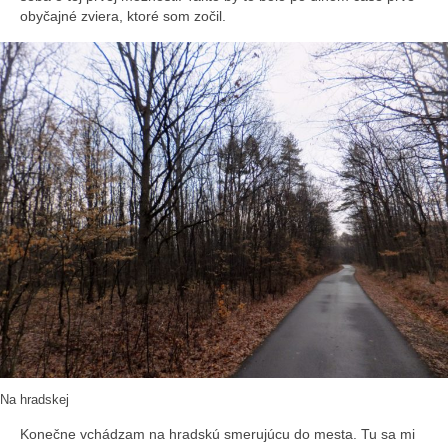
obyčajné zviera, ktoré som zočil.
Na hradskej
Konečne vchádzam na hradskú smerujúcu do mesta. Tu sa mi