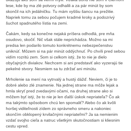
lese, kde by ma zlé potvory odhalili a za pár minút by som
skončil na ich jedálničku. Tu mám vyššiu šancu na prežitie.
Napriek tomu za sebou počujem kradmé kroky a podozrivý
šuchot spadnutého lístia na zemi.
Čakám, kedy sa konečne nejaká príšera odhodlá, pre mňa
osudovo, skočiť. Nič však stále neprichádza. Možno sa mi
predsa len podarilo tomuto konkrétnemu nebezpečenstvu
uniknúť. Môzem si na pár minút oddýchnuť. Po chvíli pred sebou
vidím rozritú zem. Som si celkom istý, že to nie je dielo
obyčajných diviakov. Nechcem si ani predstaviť ako vyzerajú tie
pekelné stvory. Nesmiem sa tu zdržať ani minútu.
Mrholenie sa mení na vytrvalý a hustý dážď. Neviem, či je to
dobré alebo zlé znamenie. Na jednej strane ma môže lejak a
hmla skryť pred zvedavými očami, na druhej strane ako si
môžem byť istý, že to nie je len ďalší úskok nepriateľa? Čo ak
ma takýmto spôsobom chcú len spomaliť? Alebo čo ak kvôli
horšej viditeľnosti zídem zo správneho smeru a nakoniec
skončím obklopený krvilačnými nepriateľmi? Ja sa nemienim
vzdať svojho cieľa a natruc všetkým skutočnostiam si kliesnim
cestu vpred.