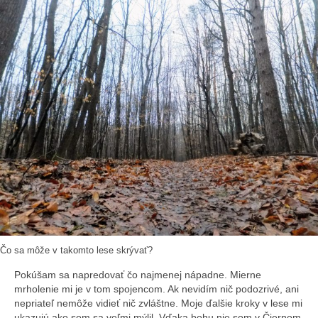
Čo sa môže v takomto lese skrývať?
Pokúšam sa napredovať čo najmenej nápadne. Mierne
mrholenie mi je v tom spojencom. Ak nevidím nič podozrivé, ani
nepriateľ nemôže vidieť nič zvláštne. Moje ďalšie kroky v lese mi
ukazujú ako som sa veľmi mýlil. Vďaka bohu nie som v Čiernom