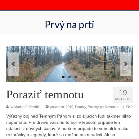
Search
for:
Prvý na prti
Poraziť temnotu
19
MAR 2019
by
Marian Feňovčík
|
posted in:
2019
,
Potulky
,
Potulky po Slovensku
|
0
Výťazný boj nad Temným Pánom si zo žijúcich ľudí takmer nikto
nepamätá. Pre drvivú väčšinu to boli v lepšom prípade len
udalosti z dávnych časov. V horšom prípade to vnímali len ako
rozprávky a legendy, ktoré sa možno ani neudiali. Ak sa