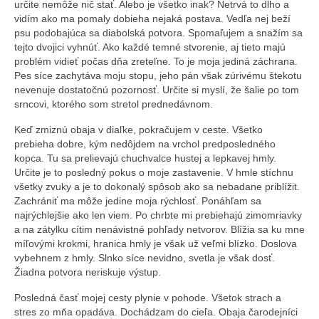
určite nemôže nič stať. Alebo je všetko inak? Netrvá to dlho a
vidím ako ma pomaly dobieha nejaká postava. Vedľa nej beží
psu podobajúca sa diabolská potvora. Spomaľujem a snažím sa
tejto dvojici vyhnúť. Ako každé temné stvorenie, aj tieto majú
problém vidieť počas dňa zreteľne. To je moja jediná záchrana.
Pes síce zachytáva moju stopu, jeho pán však zúrivému štekotu
nevenuje dostatočnú pozornosť. Určite si myslí, že šalie po tom
srncovi, ktorého som stretol prednedávnom.
Keď zmiznú obaja v diaľke, pokračujem v ceste. Všetko
prebieha dobre, kým nedôjdem na vrchol predposledného
kopca. Tu sa prelievajú chuchvalce hustej a lepkavej hmly.
Určite je to posledný pokus o moje zastavenie. V hmle stíchnu
všetky zvuky a je to dokonalý spôsob ako sa nebadane priblížit.
Zachrániť ma môže jedine moja rýchlosť. Ponáhľam sa
najrýchlejšie ako len viem. Po chrbte mi prebiehajú zimomriavky
a na zátylku cítim nenávistné pohľady netvorov. Blížia sa ku mne
míľovými krokmi, hranica hmly je však už veľmi blízko. Doslova
vybehnem z hmly. Slnko síce nevidno, svetla je však dosť.
Žiadna potvora neriskuje výstup.
Posledná časť mojej cesty plynie v pohode. Všetok strach a
stres zo mňa opadáva. Dochádzam do cieľa. Obaja čarodejníci