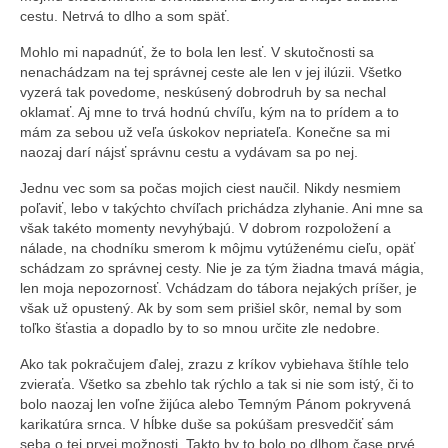
cestu. Netrvá to dlho a som späť.
Mohlo mi napadnúť, že to bola len lesť. V skutočnosti sa
nenachádzam na tej správnej ceste ale len v jej ilúzii. Všetko
vyzerá tak povedome, neskúsený dobrodruh by sa nechal
oklamať. Aj mne to trvá hodnú chvíľu, kým na to prídem a to
mám za sebou už veľa úskokov nepriateľa. Konečne sa mi
naozaj darí nájsť správnu cestu a vydávam sa po nej.
Jednu vec som sa počas mojich ciest naučil. Nikdy nesmiem
poľaviť, lebo v takýchto chvíľach prichádza zlyhanie. Ani mne sa
však takéto momenty nevyhýbajú. V dobrom rozpoložení a
nálade, na chodníku smerom k môjmu vytúženému cieľu, opäť
schádzam zo správnej cesty. Nie je za tým žiadna tmavá mágia,
len moja nepozornosť. Vchádzam do tábora nejakých príšer, je
však už opustený. Ak by som sem prišiel skôr, nemal by som
toľko šťastia a dopadlo by to so mnou určite zle nedobre.
Ako tak pokračujem ďalej, zrazu z kríkov vybiehava štíhle telo
zvieraťa. Všetko sa zbehlo tak rýchlo a tak si nie som istý, či to
bolo naozaj len voľne žijúca alebo Temným Pánom pokryvená
karikatúra srnca. V hĺbke duše sa pokúšam presvedčiť sám
seba o tej prvej možnosti. Takto by to bolo po dlhom čase prvé