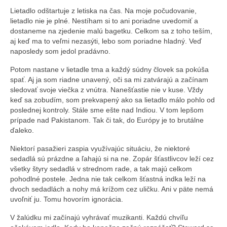
Lietadlo odštartuje z letiska na čas. Na moje počudovanie,
lietadlo nie je plné. Nestíham si to ani poriadne uvedomiť a
dostaneme na zjedenie malú bagetku. Celkom sa z toho teším,
aj keď ma to veľmi nezasýti, lebo som poriadne hladný. Veď
naposledy som jedol pradávno.
Potom nastane v lietadle tma a každý súdny človek sa pokúša
spať. Aj ja som riadne unavený, oči sa mi zatvárajú a začínam
sledovať svoje viečka z vnútra. Nanešťastie nie v kuse. Vždy
keď sa zobudím, som prekvapený ako sa lietadlo málo pohlo od
poslednej kontroly. Stále sme ešte nad Indiou. V tom lepšom
prípade nad Pakistanom. Tak či tak, do Európy je to brutálne
ďaleko.
Niektorí pasažieri zaspia využívajúc situáciu, že niektoré
sedadlá sú prázdne a ľahajú si na ne. Zopár šťastlivcov leží cez
všetky štyry sedadlá v strednom rade, a tak majú celkom
pohodlné postele. Jedna nie tak celkom šťastná indka leží na
dvoch sedadlách a nohy má krížom cez uličku. Ani v päte nemá
uvoľniť ju. Tomu hovorím ignorácia.
V žalúdku mi začínajú vyhrávať muzikanti. Každú chvíľu