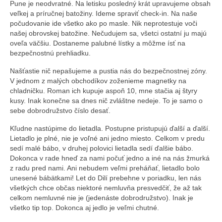
Pune je neodvratné. Na letisku posledný krát upravujeme obsah
veľkej a príručnej batožiny. Ideme spraviť check-in. Na naše
počudovanie ide všetko ako po masle. Nik neprotestuje voči
našej obrovskej batožine. Nečudujem sa, všetci ostatní ju majú
oveľa väčšiu. Dostaneme palubné lístky a môžme ísť na
bezpečnostnú prehliadku.
Našťastie nič nepašujeme a pustia nás do bezpečnostnej zóny.
V jednom z malých obchodíkov zoženieme magnetky na
chladničku. Roman ich kupuje aspoň 10, mne stačia aj štyry
kusy. Inak konečne sa dnes nič zvláštne nedeje. To je samo o
sebe dobrodružstvo číslo desať.
Kľudne nastúpime do lietadla. Postupne pristupujú ďalší a ďalší.
Lietadlo je plné, nie je voľné ani jedno miesto. Celkom v predu
sedí malé bábo, v druhej polovici lietadla sedí ďalšie bábo.
Dokonca v rade hneď za nami počuť jedno a iné na nás žmurká
z radu pred nami. Ani nebudem veľmi preháňať, lietadlo bolo
unesené bábätkami! Let do Dilí prebehne v poriadku, len nás
všetkých chce občas niektoré nemluvňa presvedčiť, že až tak
celkom nemluvné nie je (jedenáste dobrodružstvo). Inak je
všetko tip top. Dokonca aj jedlo je veľmi chutné.