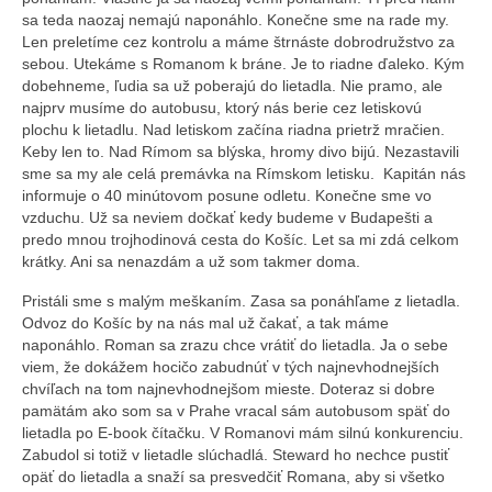
sa teda naozaj nemajú naponáhlo. Konečne sme na rade my.
Len preletíme cez kontrolu a máme štrnáste dobrodružstvo za
sebou. Utekáme s Romanom k bráne. Je to riadne ďaleko. Kým
dobehneme, ľudia sa už poberajú do lietadla. Nie pramo, ale
najprv musíme do autobusu, ktorý nás berie cez letiskovú
plochu k lietadlu. Nad letiskom začína riadna prietrž mračien.
Keby len to. Nad Rímom sa blýska, hromy divo bijú. Nezastavili
sme sa my ale celá premávka na Rímskom letisku. Kapitán nás
informuje o 40 minútovom posune odletu. Konečne sme vo
vzduchu. Už sa neviem dočkať kedy budeme v Budapešti a
predo mnou trojhodinová cesta do Košíc. Let sa mi zdá celkom
krátky. Ani sa nenazdám a už som takmer doma.
Pristáli sme s malým meškaním. Zasa sa ponáhľame z lietadla.
Odvoz do Košíc by na nás mal už čakať, a tak máme
naponáhlo. Roman sa zrazu chce vrátiť do lietadla. Ja o sebe
viem, že dokážem hocičo zabudnúť v tých najnevhodnejších
chvíľach na tom najnevhodnejšom mieste. Doteraz si dobre
pamätám ako som sa v Prahe vracal sám autobusom späť do
lietadla po E-book čítačku. V Romanovi mám silnú konkurenciu.
Zabudol si totiž v lietadle slúchadlá. Steward ho nechce pustiť
opäť do lietadla a snaží sa presvedčiť Romana, aby si všetko