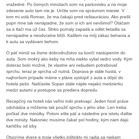
vražedné. Po ôsmych minútach som na parkovisku a na moje
zdesenie auto tam nie je. Určite som na správnom mieste. V
tom mi volá Roman, že ma čakajú pred reštauráciou. Ako prešli
popri mne tak nenápadne, že som si ich ani nevšimol? Otáčam
sa a tlačí ma už čas. Slnko pomaly zapadá a odlet lietadla sa
nenápadne a neodvratne blíži. Kašlem na môj zákaz behania a
k autu sa vydávam behom.
O päť minút sa ôsme dobrodružstvo sa končí nastúpením do
auta. Som mokrý ako keby na mňa niekto vylial vedro vody. Kým
doteraz bolo možné, že vlastne ani nebudem potrebovať
sprchu, teraz je sprcha už nutná. Doprava je stále hustá, v
najhoršom prípade máme v pláne vystúpiť z auta a dôjsť do
hotela pešo. Našťastie Sopan stále nájde nejakú medzierku
medzi autami a postupne sa prediera dopredu.
Recepčný na hoteli nás veľmi milo prekvapí. Jeden hosť práve
odchádza a môžeme tak použiť sprchu v jeho izbe. Len treba
počkať dve minútky. Potom ešte päť a následne pre istotu ďalšie
dve minúty. Nakoniec musíme čakať pol hodiny, kým nám dajú
kartičku od izby.
Otvoríme dvere a moje všetky inštinkty mi radia sa niekam