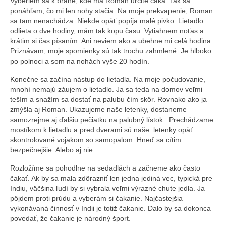
Vyberiem sa k bráne, kde ma Roman určite čaká. Tak sa
ponáhľam, čo mi len nohy stačia. Na moje prekvapenie, Roman
sa tam nenachádza. Niekde opäť popíja malé pivko. Lietadlo
odlieta o dve hodiny, mám tak kopu času. Vytiahnem noťas a
krátim si čas písaním. Ani neviem ako a ubehne mi celá hodina.
Priznávam, moje spomienky sú tak trochu zahmlené. Je hlboko
po polnoci a som na nohách vyše 20 hodín.
Konečne sa začína nástup do lietadla. Na moje počudovanie,
mnohí nemajú záujem o lietadlo. Ja sa teda na domov veľmi
teším a snažím sa dostať na palubu čím skôr. Rovnako ako ja
zmýšla aj Roman. Ukazujeme naše letenky, dostaneme
samozrejme aj ďalšiu pečiatku na palubný lístok. Prechádzame
mostíkom k lietadlu a pred dverami sú naše letenky opäť
skontrolované vojakom so samopalom. Hneď sa cítim
bezpečnejšie. Alebo aj nie.
Rozložíme sa pohodlne na sedadlách a začneme ako často
čakať. Ak by sa mala zdôrazniť len jedna jediná vec, typická pre
Indiu, väčšina ľudí by si vybrala veľmi výrazné chute jedla. Ja
pôjdem proti prúdu a vyberám si čakanie. Najčastejšia
vykonávaná činnosť v Indii je totiž čakanie. Dalo by sa dokonca
povedať, že čakanie je národný šport.