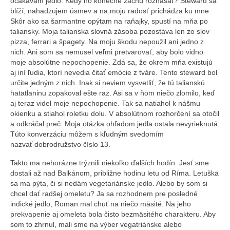
očakávam jedlo. Kedy ho konečne začnú roznášať? Steward sa
blíží, nahadzujem úsmev a na moju radosť prichádza ku mne.
Skôr ako sa šarmantne opýtam na raňajky, spustí na mňa po
taliansky. Moja talianska slovná zásoba pozostáva len zo slov
pizza, ferrari a špagety. Na moju škodu nepoužil ani jedno z
nich. Ani som sa nemusel veľmi pretvarovať, aby bolo vidno
moje absolútne nepochopenie. Zdá sa, že okrem mňa existujú
aj iní ľudia, ktorí nevedia čitať emócie z tváre. Tento steward bol
určite jedným z nich. Inak si neviem vysvetliť, že tú talianskú
hatatlaninu zopakoval ešte raz. Asi sa v ňom niečo zlomilo, keď
aj teraz videl moje nepochopenie. Tak sa natiahol k nášmu
okienku a stiahol roletku dolu. V absolútnom rozhorčení sa otočil
a odkráčal preč. Moja otázka ohľadom jedla ostala nevyrieknutá.
Túto konverzáciu môžem s kľudným svedomím
nazvať dobrodružstvo číslo 13.
Takto ma nehorázne trýznili niekoľko ďalších hodín. Jesť sme
dostali až nad Balkánom, približne hodinu letu od Ríma. Letuška
sa ma pýta, či si nedám vegetariánske jedlo. Alebo by som si
chcel dať radšej omeletu? Ja sa rozhodnem pre posledné
indické jedlo, Roman mal chuť na niečo mäsité. Na jeho
prekvapenie aj omeleta bola čisto bezmäsitého charakteru. Aby
som to zhrnul, mali sme na výber vegatriánske alebo