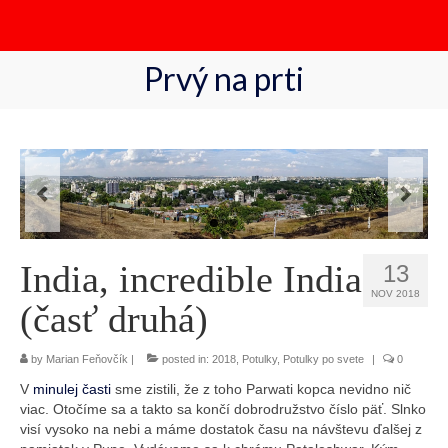
Search
for:
Prvý na prti
India, incredible India
13
NOV 2018
(časť druhá)
by
Marian Feňovčík
|
posted in:
2018
,
Potulky
,
Potulky po svete
|
0
V
minulej časti
sme zistili, že z toho Parwati kopca nevidno nič
viac. Otočíme sa a takto sa končí dobrodružstvo číslo päť. Slnko
visí vysoko na nebi a máme dostatok času na návštevu ďalšej z