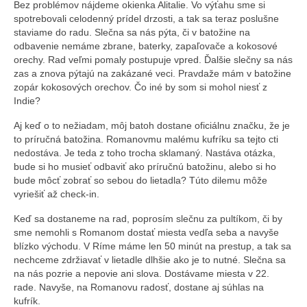
Bez problémov nájdeme okienka Alitalie. Vo výťahu sme si
spotrebovali celodenný prídel drzosti, a tak sa teraz poslušne
staviame do radu. Slečna sa nás pýta, či v batožine na
odbavenie nemáme zbrane, baterky, zapaľovače a kokosové
orechy. Rad veľmi pomaly postupuje vpred. Ďalšie slečny sa nás
zas a znova pýtajú na zakázané veci. Pravdaže mám v batožine
zopár kokosových orechov. Čo iné by som si mohol niesť z
Indie?
Aj keď o to nežiadam, môj batoh dostane oficiálnu značku, že je
to príručná batožina. Romanovmu malému kufríku sa tejto cti
nedostáva. Je teda z toho trocha sklamaný. Nastáva otázka,
bude si ho musieť odbaviť ako príručnú batožinu, alebo si ho
bude môcť zobrať so sebou do lietadla? Túto dilemu môže
vyriešiť až check-in.
Keď sa dostaneme na rad, poprosím slečnu za pultíkom, či by
sme nemohli s Romanom dostať miesta vedľa seba a navyše
blízko východu. V Ríme máme len 50 minút na prestup, a tak sa
nechceme zdržiavať v lietadle dlhšie ako je to nutné. Slečna sa
na nás pozrie a nepovie ani slova. Dostávame miesta v 22.
rade. Navyše, na Romanovu radosť, dostane aj súhlas na
kufrík.