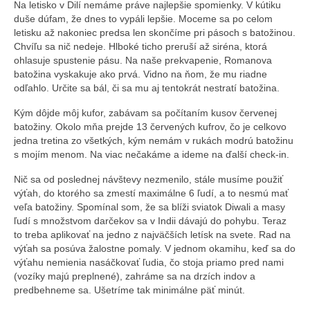
Na letisko v Dilí nemáme práve najlepšie spomienky. V kútiku
duše dúfam, že dnes to vypáli lepšie. Moceme sa po celom
letisku až nakoniec predsa len skončíme pri pásoch s batožinou.
Chvíľu sa nič nedeje. Hlboké ticho preruší až siréna, ktorá
ohlasuje spustenie pásu. Na naše prekvapenie, Romanova
batožina vyskakuje ako prvá. Vidno na ňom, že mu riadne
odľahlo. Určite sa bál, či sa mu aj tentokrát nestratí batožina.
Kým dôjde môj kufor, zabávam sa počítaním kusov červenej
batožiny. Okolo mňa prejde 13 červených kufrov, čo je celkovo
jedna tretina zo všetkých, kým nemám v rukách modrú batožinu
s mojím menom. Na viac nečakáme a ideme na ďalší check-in.
Nič sa od poslednej návštevy nezmenilo, stále musíme použiť
výťah, do ktorého sa zmestí maximálne 6 ľudí, a to nesmú mať
veľa batožiny. Spomínal som, že sa blíži sviatok Diwali a masy
ľudí s množstvom darčekov sa v Indii dávajú do pohybu. Teraz
to treba aplikovať na jedno z najväčších letísk na svete. Rad na
výťah sa posúva žalostne pomaly. V jednom okamihu, keď sa do
výťahu nemienia nasáčkovať ľudia, čo stoja priamo pred nami
(vozíky majú preplnené), zahráme sa na drzích indov a
predbehneme sa. Ušetríme tak minimálne päť minút.