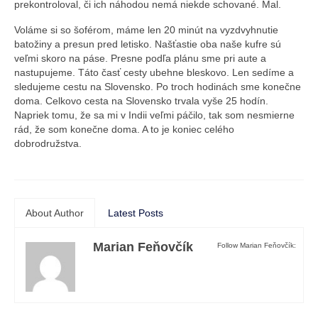
prekontroloval, či ich náhodou nemá niekde schované. Mal.
Voláme si so šoférom, máme len 20 minút na vyzdvyhnutie
batožiny a presun pred letisko. Našťastie oba naše kufre sú
veľmi skoro na páse. Presne podľa plánu sme pri aute a
nastupujeme. Táto časť cesty ubehne bleskovo. Len sedíme a
sledujeme cestu na Slovensko. Po troch hodinách sme konečne
doma. Celkovo cesta na Slovensko trvala vyše 25 hodín.
Napriek tomu, že sa mi v Indii veľmi páčilo, tak som nesmierne
rád, že som konečne doma. A to je koniec celého
dobrodružstva.
About Author
Latest Posts
Marian Feňovčík
Follow Marian Feňovčík: