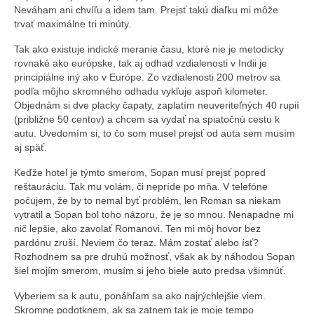
Neváham ani chvíľu a idem tam. Prejsť takú diaľku mi môže
trvať maximálne tri minúty.
Tak ako existuje indické meranie času, ktoré nie je metodicky
rovnaké ako európske, tak aj odhad vzdialenosti v Indii je
principiálne iný ako v Európe. Zo vzdialenosti 200 metrov sa
podľa môjho skromného odhadu vykľuje aspoň kilometer.
Objednám si dve placky čapaty, zaplatím neuveriteľných 40 rupií
(približne 50 centov) a chcem sa vydať na spiatočnú cestu k
autu. Uvedomím si, to čo som musel prejsť od auta sem musím
aj späť.
Keďže hotel je týmto smerom, Sopan musí prejsť popred
reštauráciu. Tak mu volám, či nepríde po mňa. V telefóne
počujem, že by to nemal byť problém, len Roman sa niekam
vytratil a Sopan bol toho názoru, že je so mnou. Nenapadne mi
nič lepšie, ako zavolať Romanovi. Ten mi môj hovor bez
pardónu zruší. Neviem čo teraz. Mám zostať alebo ísť?
Rozhodnem sa pre druhú možnosť, však ak by náhodou Sopan
šiel mojím smerom, musím si jeho biele auto predsa všimnúť.
Vyberiem sa k autu, ponáhľam sa ako najrýchlejšie viem.
Skromne podotknem, ak sa zatnem tak je moje tempo