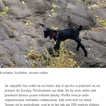
Kozliatka, kozliatka, otvorte vrátka …
Je najvyšší čas vrátiť sa na hotel, dať si sprchu a pripraviť sa na
presun do Európy. Rozhodnem sa však, že by som veľmi rád
priniesol domov pravé indické placky. Podľa mňa je auto
odparkované neďaleko reštaurácie, kde sme boli na obed.
Sopan mi to potvrdzuje, vraj je to len tak asi 200 metrov ďaleko.