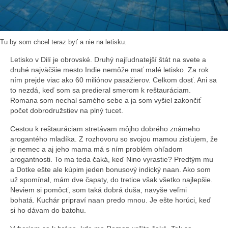
Tu by som chcel teraz byť a nie na letisku.
Letisko v Dilí je obrovské. Druhý najľudnatejší štát na svete a
druhé najväčšie mesto Indie nemôže mať malé letisko. Za rok
ním prejde viac ako 60 miliónov pasažierov. Celkom dosť. Ani sa
to nezdá, keď som sa predieral smerom k reštauráciam.
Romana som nechal samého sebe a ja som vyšiel zakončiť
počet dobrodružstiev na plný tucet.
Cestou k reštauráciam stretávam môjho dobrého známeho
arogantého mladíka. Z rozhovoru so svojou mamou zisťujem, že
je nemec a aj jeho mama má s ním problém ohľadom
arogantnosti. To ma teda čaká, keď Nino vyrastie? Predtým mu
a Dotke ešte ale kúpim jeden bonusový indický naan. Ako som
už spomínal, mám dve čapaty, do tretice však všetko najlepšie.
Neviem si pomôcť, som taká dobrá duša, navyše veľmi
bohatá. Kuchár pripraví naan predo mnou. Je ešte horúci, keď
si ho dávam do batohu.