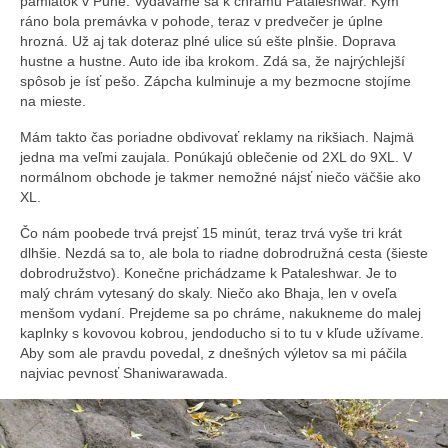
pamiatok v Pune. Vydávame sa k chrámu Pataleshwar. Kým
ráno bola premávka v pohode, teraz v predvečer je úplne
hrozná. Už aj tak doteraz plné ulice sú ešte plnšie. Doprava
hustne a hustne. Auto ide iba krokom. Zdá sa, že najrýchlejší
spôsob je ísť pešo. Zápcha kulminuje a my bezmocne stojíme
na mieste.
Mám takto čas poriadne obdivovať reklamy na rikšiach. Najmä
jedna ma veľmi zaujala. Ponúkajú oblečenie od 2XL do 9XL. V
normálnom obchode je takmer nemožné nájsť niečo väčšie ako
XL.
Čo nám poobede trvá prejsť 15 minút, teraz trvá vyše tri krát
dlhšie. Nezdá sa to, ale bola to riadne dobrodružná cesta (šieste
dobrodružstvo). Konečne prichádzame k Pataleshwar. Je to
malý chrám vytesaný do skaly. Niečo ako Bhaja, len v oveľa
menšom vydaní. Prejdeme sa po chráme, nakukneme do malej
kaplnky s kovovou kobrou, jendoducho si to tu v kľude užívame.
Aby som ale pravdu povedal, z dnešných výletov sa mi páčila
najviac pevnosť Shaniwarawada.