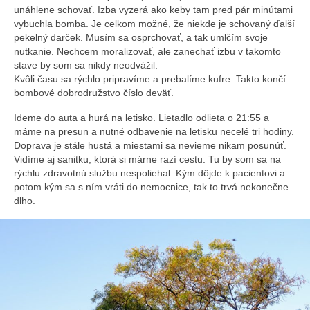
unáhlene schovať. Izba vyzerá ako keby tam pred pár minútami
vybuchla bomba. Je celkom možné, že niekde je schovaný ďalší
pekelný darček. Musím sa osprchovať, a tak umlčím svoje
nutkanie. Nechcem moralizovať, ale zanechať izbu v takomto
stave by som sa nikdy neodvážil.
Kvôli času sa rýchlo pripravíme a prebalíme kufre. Takto končí
bombové dobrodružstvo číslo deväť.
Ideme do auta a hurá na letisko. Lietadlo odlieta o 21:55 a
máme na presun a nutné odbavenie na letisku necelé tri hodiny.
Doprava je stále hustá a miestami sa nevieme nikam posunúť.
Vidíme aj sanitku, ktorá si márne razí cestu. Tu by som sa na
rýchlu zdravotnú službu nespoliehal. Kým dôjde k pacientovi a
potom kým sa s ním vráti do nemocnice, tak to trvá nekonečne
dlho.