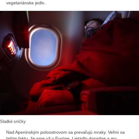
vegetariánske jedlo.
Sladké sníčky
Nad Apeninským poloostrovom sa prevaľujú mraky. Veľmi sa
teším faktu, že sme už v Európe. Lietadlo dosadne a my