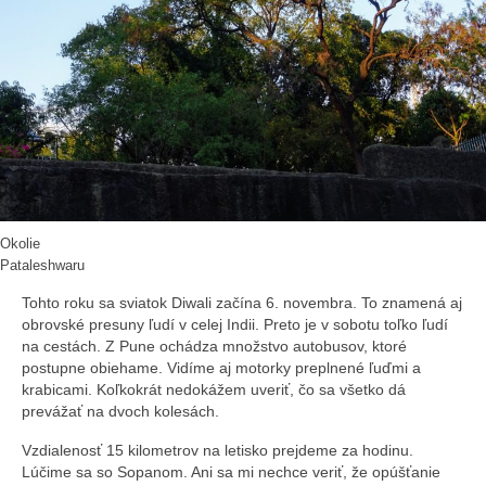
Okolie
Pataleshwaru
Tohto roku sa sviatok Diwali začína 6. novembra. To znamená aj
obrovské presuny ľudí v celej Indii. Preto je v sobotu toľko ľudí
na cestách. Z Pune ochádza množstvo autobusov, ktoré
postupne obiehame. Vidíme aj motorky preplnené ľuďmi a
krabicami. Koľkokrát nedokážem uveriť, čo sa všetko dá
prevážať na dvoch kolesách.
Vzdialenosť 15 kilometrov na letisko prejdeme za hodinu.
Lúčime sa so Sopanom. Ani sa mi nechce veriť, že opúšťanie