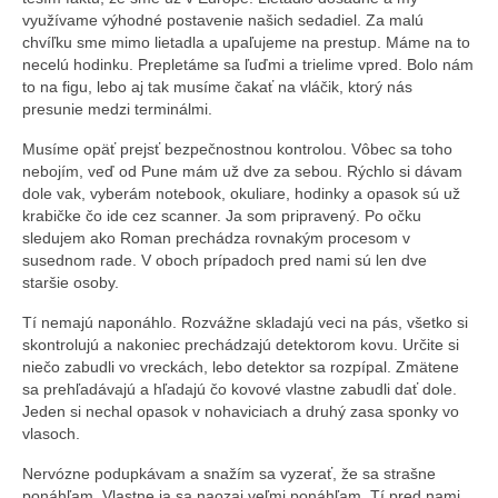
využívame výhodné postavenie našich sedadiel. Za malú
chvíľku sme mimo lietadla a upaľujeme na prestup. Máme na to
necelú hodinku. Prepletáme sa ľuďmi a trielime vpred. Bolo nám
to na figu, lebo aj tak musíme čakať na vláčik, ktorý nás
presunie medzi terminálmi.
Musíme opäť prejsť bezpečnostnou kontrolou. Vôbec sa toho
nebojím, veď od Pune mám už dve za sebou. Rýchlo si dávam
dole vak, vyberám notebook, okuliare, hodinky a opasok sú už
krabičke čo ide cez scanner. Ja som pripravený. Po očku
sledujem ako Roman prechádza rovnakým procesom v
susednom rade. V oboch prípadoch pred nami sú len dve
staršie osoby.
Tí nemajú naponáhlo. Rozvážne skladajú veci na pás, všetko si
skontrolujú a nakoniec prechádzajú detektorom kovu. Určite si
niečo zabudli vo vreckách, lebo detektor sa rozpípal. Zmätene
sa prehľadávajú a hľadajú čo kovové vlastne zabudli dať dole.
Jeden si nechal opasok v nohaviciach a druhý zasa sponky vo
vlasoch.
Nervózne podupkávam a snažím sa vyzerať, že sa strašne
ponáhľam. Vlastne ja sa naozaj veľmi ponáhľam. Tí pred nami